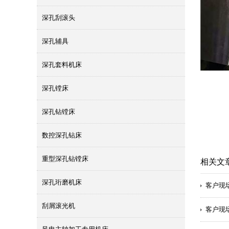
深孔刮滚头
深孔辅具
深孔套料机床
深孔镗床
深孔钻镗床
数控深孔钻床
重型深孔钻镗床
相关文
深孔珩磨机床
客户现
刮屑滚光机
客户现